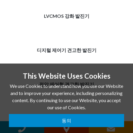
LVCMOS 강화 발진기
디지털 제어기 견고한 발진기
This Website Uses Cookies
전압 제어형 견고한 발진기
We use Cookies to understand how you use our Website
and to improve your experience, including personalizing
content. By continuing to use our Website, you accept
our use of Cookies.
확산 스펙트럼 강화 발진기
동의