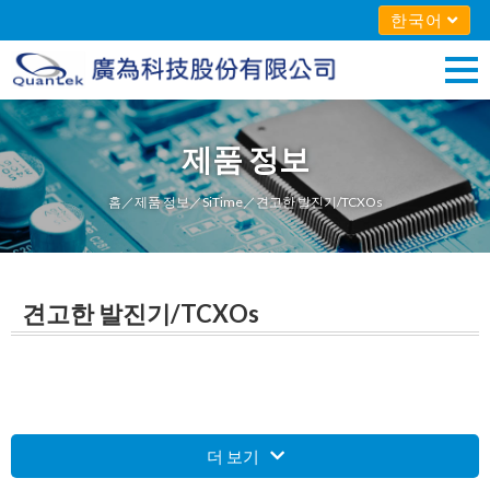
한국어
제품 정보
홈
／
제품 정보
／
SiTime
／견고한 발진기/TCXOs
견고한 발진기/TCXOs
더 보기